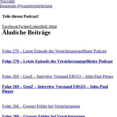
YouTube
Instagram @wasistversicherung
Teile diesen Podcast!
Facebook
Twitter
LinkedIn
E-Mail
Ähnliche Beiträge
Folge 270 – Letzte Episode des Versicherungsgeflüster Podcast
Folge 270 – Letzte Episode des Versicherungsgeflüster Podcast
Folge 269 – GenZ – Interview Vorstand ERGO – John-Paul Pieper
Folge 269 – GenZ – Interview Vorstand ERGO – John-Paul
Pieper
Folge 268 – Grosser Fehler bei Versicherungen
Folge 268 – Grosser Fehler bei Versicherungen