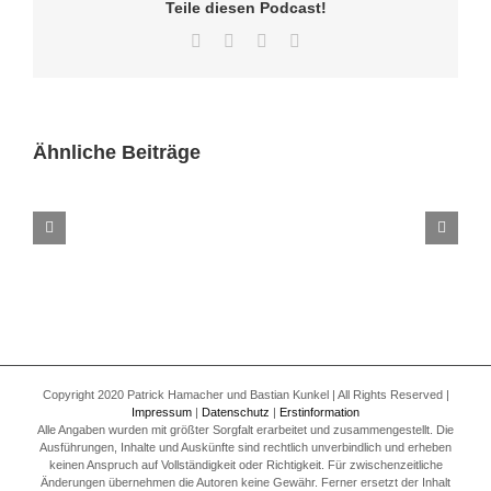
Teile diesen Podcast!
Facebook
Twitter
LinkedIn
E-
Mail
Ähnliche Beiträge
Folge
270
–
Letzte
Episode
des
Versicherungsgeflüster
Podcast
Copyright 2020 Patrick Hamacher und Bastian Kunkel | All Rights Reserved |
Impressum
|
Datenschutz
|
Erstinformation
Alle Angaben wurden mit größter Sorgfalt erarbeitet und zusammengestellt. Die
Ausführungen, Inhalte und Auskünfte sind rechtlich unverbindlich und erheben
keinen Anspruch auf Vollständigkeit oder Richtigkeit. Für zwischenzeitliche
Änderungen übernehmen die Autoren keine Gewähr. Ferner ersetzt der Inhalt