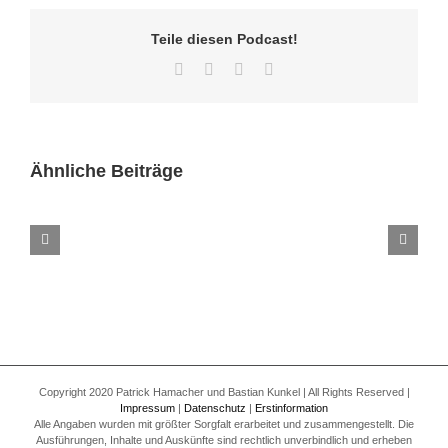
Teile diesen Podcast!
Facebook
Twitter
LinkedIn
E-
Mail
Ähnliche Beiträge
Folge
270
–
Letzte
Episode
des
Versicherungsgeflüster
Podcast
Copyright 2020 Patrick Hamacher und Bastian Kunkel | All Rights Reserved |
Impressum
|
Datenschutz
|
Erstinformation
Alle Angaben wurden mit größter Sorgfalt erarbeitet und zusammengestellt. Die
Ausführungen, Inhalte und Auskünfte sind rechtlich unverbindlich und erheben