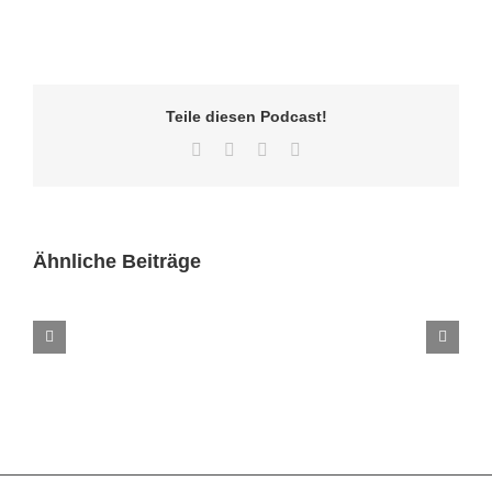
Teile diesen Podcast!
Facebook
Twitter
LinkedIn
E-
Mail
Ähnliche Beiträge
Folge
270
–
Letzte
Episode
des
Versicherungsgeflüster
Podcast