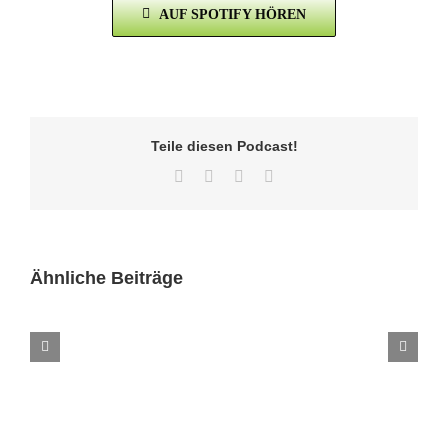
AUF SPOTIFY HÖREN
Teile diesen Podcast!
Facebook
Twitter
LinkedIn
E-
Mail
Ähnliche Beiträge
Folge
270
–
Letzte
Episode
des
Versicherungsgeflüster
Podcast