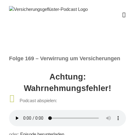
Zum
Inhalt
springen
Folge 169 – Verwirrung um Versicherungen
Achtung:
Wahrnehmungsfehler!
Podcast abspielen:
oder:
Episode herunterladen