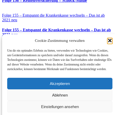
Folge 156 – Rentenversicherung – Schock-Studie
Folge 155 – Entspannt die Krankenkasse wechseln – Das ist ab
2021 neu
Folge 155 – Entspannt die Krankenkasse wechseln – Das ist ab
2021 neu
Cookie-Zustimmung verwalten
Folge 154 – Anonyme Versicherungsvermittlung – Erstinformation
Um dir ein optimales Erlebnis zu bieten, verwenden wir Technologien wie Cookies,
um Geräteinformationen zu speichern und/oder darauf zuzugreifen. Wenn du diesen
Folge 154 – Anonyme Versicherungsvermittlung –
Technologien zustimmst, können wir Daten wie das Surfverhalten oder eindeutige IDs
Erstinformation
auf dieser Website verarbeiten. Wenn du deine Zustimmung nicht erteilst oder
zurückziehst, können bestimmte Merkmale und Funktionen beeinträchtigt werden.
Folge 152 – mehrfach versichert – doppelt abkassieren
Akzeptieren
Folge 152 – mehrfach versichert – doppelt abkassieren
Ablehnen
Folge 151 – Interview – Harald Rosenberger – Vorstand Nürnberger
Einstellungen ansehen
Versicherung