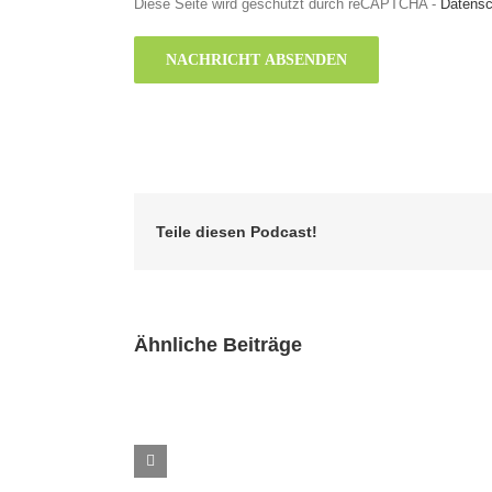
Diese Seite wird geschützt durch reCAPTCHA -
Datensc
Teile diesen Podcast!
Ähnliche Beiträge
Folge
270
–
Letzte
Episode
des