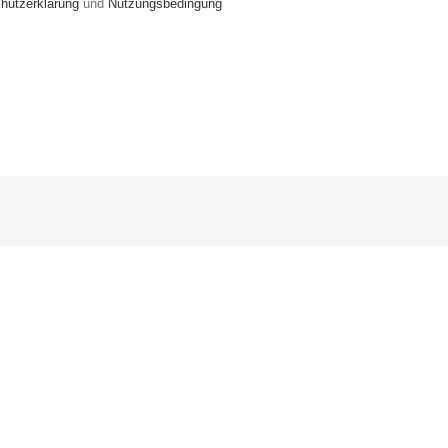
hutzerklärung
und
Nutzungsbedingung
Folge
269
–
Folge
GenZ
268
–
–
Interview
Grosser
Vorstand
Fehler
ERGO
bei