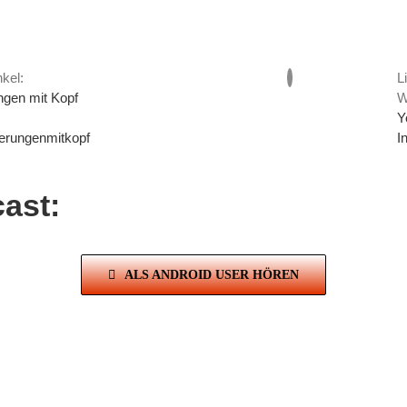
kel:
L
ngen mit Kopf
W
Y
erungenmitkopf
I
ast:
ALS ANDROID USER HÖREN