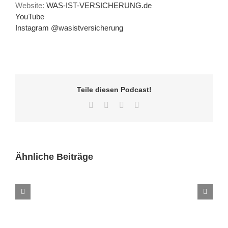
Website:
WAS-IST-VERSICHERUNG.de
YouTube
Instagram @wasistversicherung
Teile diesen Podcast!
Facebook
Twitter
LinkedIn
E-
Mail
Ähnliche Beiträge
Folge
270
–
Letzte
Episode
des
Versicherungsgeflüster