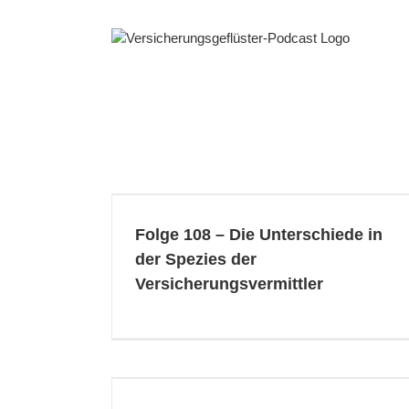
Zum
Inhalt
springen
iede in der
svermittler
Folge 108 – Die Unterschiede in
der Spezies der
Versicherungsvermittler
und Honorar