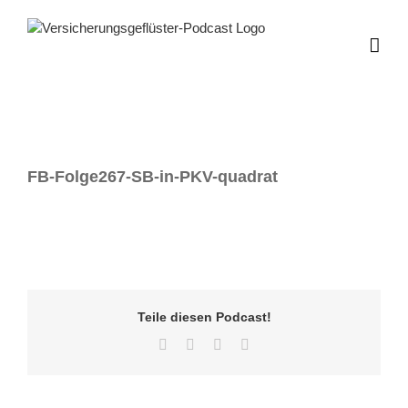
Zum
Inhalt
springen
FB-Folge267-SB-in-PKV-quadrat
Teile diesen Podcast!
Facebook
Twitter
LinkedIn
E-
Mail