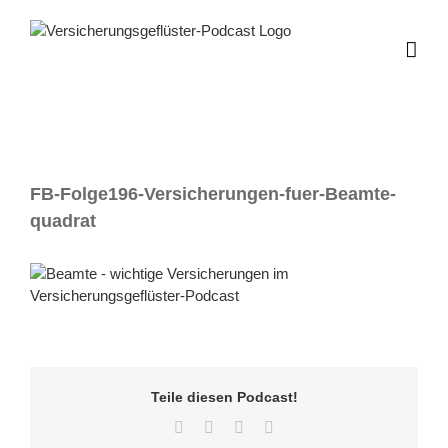
Zum
Inhalt
springen
FB-Folge196-Versicherungen-fuer-Beamte-
quadrat
Teile diesen Podcast!
Facebook
Twitter
LinkedIn
E-
Mail