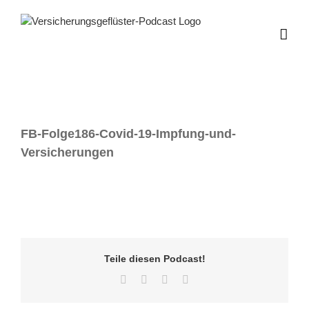
Zum
Inhalt
springen
FB-Folge186-Covid-19-Impfung-und-
Versicherungen
Teile diesen Podcast!
Facebook
Twitter
LinkedIn
E-
Mail