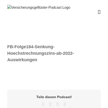
Zum
Inhalt
springen
FB-Folge184-Senkung-
Hoechstrechnungszins-ab-2022-
Auswirkungen
Teile diesen Podcast!
Facebook
Twitter
LinkedIn
E-
Mail