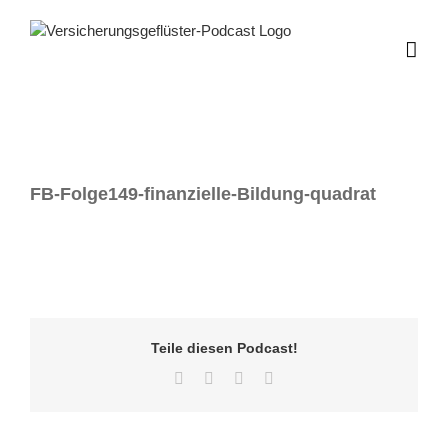
Zum
Inhalt
springen
FB-Folge149-finanzielle-Bildung-quadrat
Teile diesen Podcast!
Facebook
Twitter
LinkedIn
E-
Mail