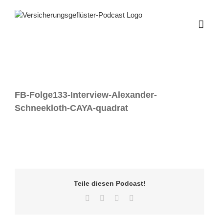
Zum
Inhalt
springen
FB-Folge133-Interview-Alexander-
Schneekloth-CAYA-quadrat
Teile diesen Podcast!
Facebook
Twitter
LinkedIn
E-
Mail