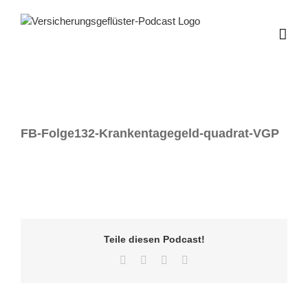
Zum
Inhalt
springen
FB-Folge132-Krankentagegeld-quadrat-VGP
Teile diesen Podcast!
Facebook
Twitter
LinkedIn
E-
Mail