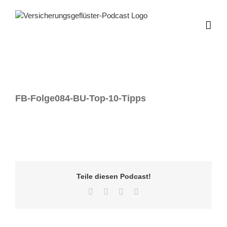
Zum
Inhalt
springen
FB-Folge084-BU-Top-10-Tipps
Teile diesen Podcast!
Facebook
Twitter
LinkedIn
E-
Mail