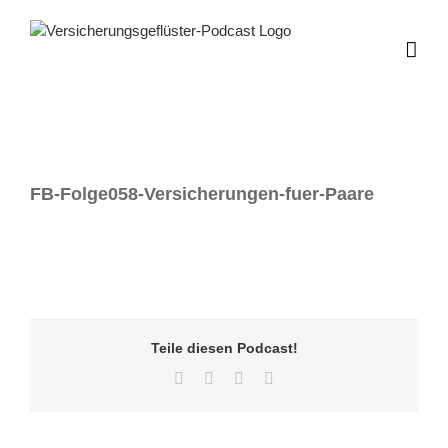
Zum
Inhalt
springen
FB-Folge058-Versicherungen-fuer-Paare
Teile diesen Podcast!
Facebook
Twitter
LinkedIn
E-
Mail