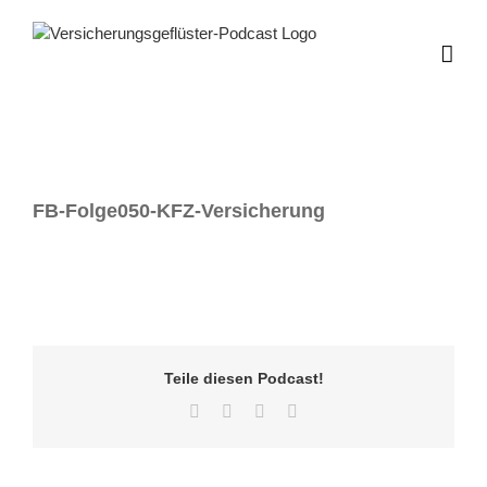
Zum
Inhalt
springen
FB-Folge050-KFZ-Versicherung
Teile diesen Podcast!
Facebook
Twitter
LinkedIn
E-
Mail