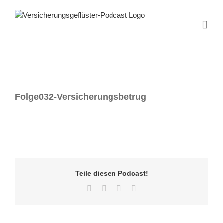
Zum
Inhalt
springen
Folge032-Versicherungsbetrug
Teile diesen Podcast!
Facebook
Twitter
LinkedIn
E-
Mail