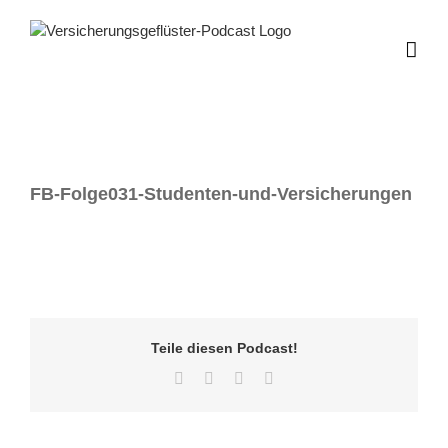
Zum
Inhalt
springen
FB-Folge031-Studenten-und-Versicherungen
Teile diesen Podcast!
Facebook
Twitter
LinkedIn
E-
Mail