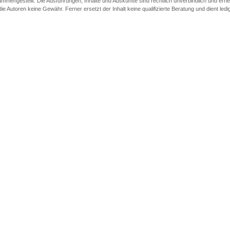
ammengestellt. Die Ausführungen, Inhalte und Auskünfte sind rechtlich unverbindlich und erheb
utoren keine Gewähr. Ferner ersetzt der Inhalt keine qualifizierte Beratung und dient ledigl