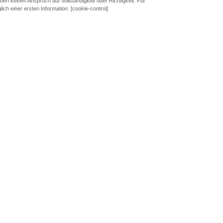
en keinen Anspruch auf Vollständigkeit oder Richtigkeit. Für
ich einer ersten Information. [cookie-control]