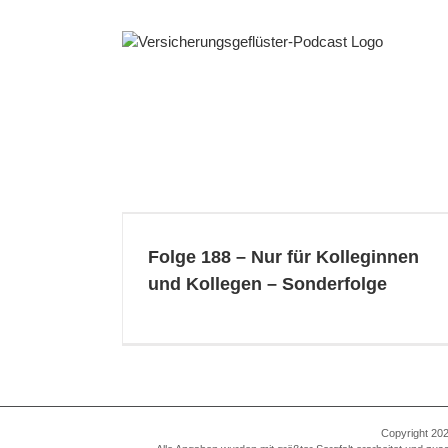
Zum
Inhalt
springen
leginnen und
folge
Folge 188 – Nur für Kolleginnen
und Kollegen – Sonderfolge
Copyright 202