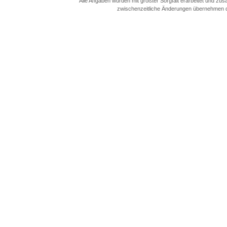
Alle Angaben wurden mit größter Sorgfalt erarbeitet und zus
zwischenzeitliche Änderungen übernehmen die A