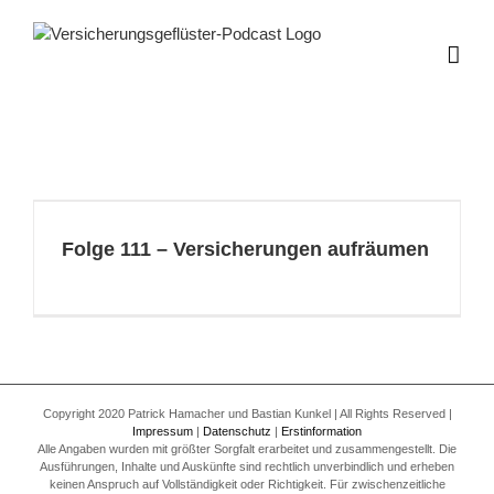
Zum
Inhalt
springen
Folge 111 – Versicherungen aufräumen
Copyright 2020 Patrick Hamacher und Bastian Kunkel | All Rights Reserved |
Impressum
|
Datenschutz
|
Erstinformation
Alle Angaben wurden mit größter Sorgfalt erarbeitet und zusammengestellt. Die
Ausführungen, Inhalte und Auskünfte sind rechtlich unverbindlich und erheben
keinen Anspruch auf Vollständigkeit oder Richtigkeit. Für zwischenzeitliche