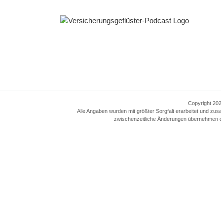
Zum
Inhalt
springen
Copyright 202
Alle Angaben wurden mit größter Sorgfalt erarbeitet und zus
zwischenzeitliche Änderungen übernehmen die A