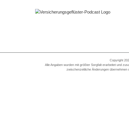
Zum
Inhalt
springen
Copyright 202
Alle Angaben wurden mit größter Sorgfalt erarbeitet und zus
zwischenzeitliche Änderungen übernehmen die A